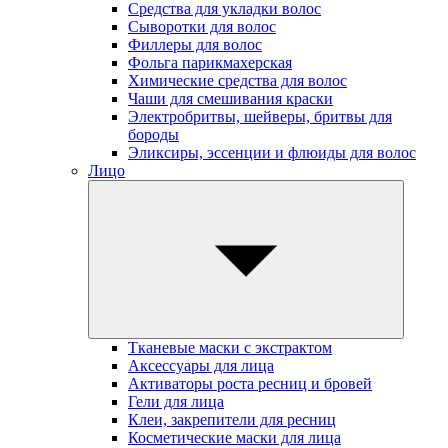
Средства для укладки волос
Сыворотки для волос
Филлеры для волос
Фольга парикмахерская
Химические средства для волос
Чаши для смешивания краски
Электробритвы, шейверы, бритвы для
бороды
Эликсиры, эссенции и флюиды для волос
Лицо
Тканевые маски с экстрактом
Аксессуары для лица
Активаторы роста ресниц и бровей
Гели для лица
Клеи, закрепители для ресниц
Косметические маски для лица