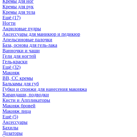
Кремы для ног
Кремы для рук
Кремы для тела
Ещё (17)
Ногти
Акриловые пудры
Аксессуары для маникюр и педикюр
Апельсиновые палочки
База, основа для гель-лака
Ванночки и чаши
Гели для ногтей
Гель-краски
Ещё (32)
Макияж
BB, СС кремы
Бальзамы для губ
Губки и спонжи для нанесения макияжа
Карандаши, подводки
Кисти и Аппликаторы
Макияж бровей
Макияж лица
Ещё (5)
Аксессуары
Бахилы
Дозаторы