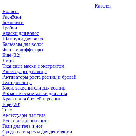
Каталог
Волосы
Расчёски
Брашинги
Гребни
Краски для волос
Шампуни для волос
Бальзамы для волос
Фены и диффузоры
Ещё (32)
Лицо
Тканевые маски с экстрактом
Аксессуары для лица
Активаторы роста ресниц и бровей
Гели для лица
Клеи, закрепители для ресниц
Косметические маски для лица
Краски для бровей и ресниц
Ещё (20)
Тело
Аксессуары для тела
Воски для депиляции
Гели для тела и ног
Средства и кремы для депиляции