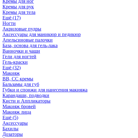
Кремы для ног
Кремы для рук
Кремы для тела
Ещё (17)
Ногти
Акриловые пудры
Аксессуары для маникюр и педикюр
Апельсиновые палочки
База, основа для гель-лака
Ванночки и чаши
Гели для ногтей
Гель-краски
Ещё (32)
Макияж
BB, СС кремы
Бальзамы для губ
Губки и спонжи для нанесения макияжа
Карандаши, подводки
Кисти и Аппликаторы
Макияж бровей
Макияж лица
Ещё (5)
Аксессуары
Бахилы
Дозаторы