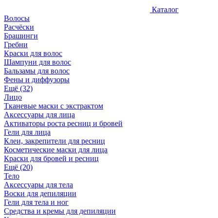
Каталог
Волосы
Расчёски
Брашинги
Гребни
Краски для волос
Шампуни для волос
Бальзамы для волос
Фены и диффузоры
Ещё (32)
Лицо
Тканевые маски с экстрактом
Аксессуары для лица
Активаторы роста ресниц и бровей
Гели для лица
Клеи, закрепители для ресниц
Косметические маски для лица
Краски для бровей и ресниц
Ещё (20)
Тело
Аксессуары для тела
Воски для депиляции
Гели для тела и ног
Средства и кремы для депиляции