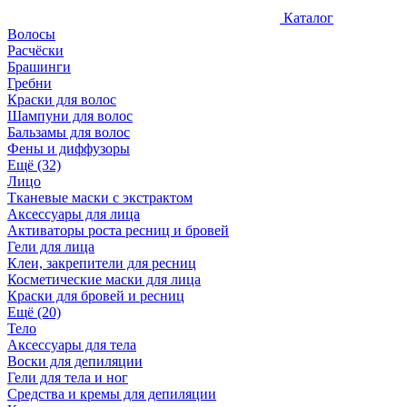
Каталог
Волосы
Расчёски
Брашинги
Гребни
Краски для волос
Шампуни для волос
Бальзамы для волос
Фены и диффузоры
Ещё (32)
Лицо
Тканевые маски с экстрактом
Аксессуары для лица
Активаторы роста ресниц и бровей
Гели для лица
Клеи, закрепители для ресниц
Косметические маски для лица
Краски для бровей и ресниц
Ещё (20)
Тело
Аксессуары для тела
Воски для депиляции
Гели для тела и ног
Средства и кремы для депиляции