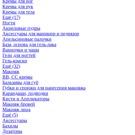
Кремы для ног
Кремы для рук
Кремы для тела
Ещё (17)
Ногти
Акриловые пудры
Аксессуары для маникюр и педикюр
Апельсиновые палочки
База, основа для гель-лака
Ванночки и чаши
Гели для ногтей
Гель-краски
Ещё (32)
Макияж
BB, СС кремы
Бальзамы для губ
Губки и спонжи для нанесения макияжа
Карандаши, подводки
Кисти и Аппликаторы
Макияж бровей
Макияж лица
Ещё (5)
Аксессуары
Бахилы
Дозаторы