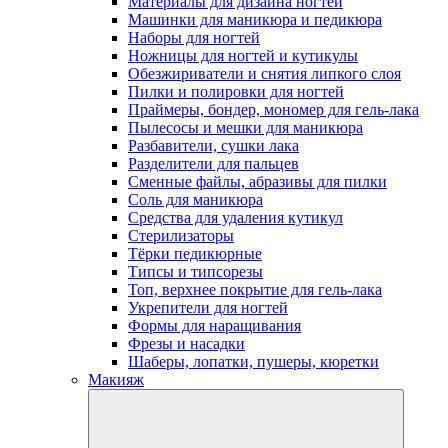
Материалы для дизайна ногтей
Машинки для маникюра и педикюра
Наборы для ногтей
Ножницы для ногтей и кутикулы
Обезжириватели и снятия липкого слоя
Пилки и полировки для ногтей
Праймеры, бондер, мономер для гель-лака
Пылесосы и мешки для маникюра
Разбавители, сушки лака
Разделители для пальцев
Сменные файлы, абразивы для пилки
Соль для маникюра
Средства для удаления кутикул
Стерилизаторы
Тёрки педикюрные
Типсы и типсорезы
Топ, верхнее покрытие для гель-лака
Укрепители для ногтей
Формы для наращивания
Фрезы и насадки
Шаберы, лопатки, пушеры, кюретки
Макияж