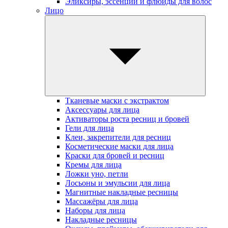
Эликсиры, эссенции и флюиды для волос
Лицо
Тканевые маски с экстрактом
Аксессуары для лица
Активаторы роста ресниц и бровей
Гели для лица
Клеи, закрепители для ресниц
Косметические маски для лица
Краски для бровей и ресниц
Кремы для лица
Ложки уно, петли
Лосьоны и эмульсии для лица
Магнитные накладные ресницы
Массажёры для лица
Наборы для лица
Накладные ресницы