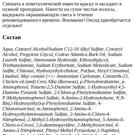
Смешать в неметаллической емкости краску и оксидант в
нужной пропорции. Нанести на сухие чистые волосы,
выдержать окрашивающую смесь в течение
рекомендованного времени. Внимание! Оксид приобретается
отдельно!
Состав
Aqua, Cetearyl Alcohol/Sodium C12-18 Alkyl Sulfate, Cetearyl
Alcohol, Propylene Glycol, Cedrus Atlantica Bark Oil, Sodium
Laureth Sulfate, Ammonium Hydroxide, Ethoxydiglycol,
Triethanolamine, Sodium Erythorbate, Sodium Metasilicate, Sodium
Sulfite, Chitosan, Hydroxyethylсellulose, Parfum, Hexyl Cinnamal,
Linalool, May contain [+/-: Ammonium Carbonate, Ceteareth-23,
Сhicken oil (and) Cera Alba (Beeswax), p-Phenylenediamine, p-
Аminophenol, Toluene-2,5-Diamine Sulfate, 1-Hydroxyethyl 4,5-
Diamino Pyrazole Sulfate, 2-Chloro-p-Phenylenediamine Sulfate,
P-Methylaminophenol Sulfate, 4-Amino-2-Hydroxytoluene, N,N-
Bis(2-Hydroxyethyl)-p-Phenylenediamine Sulfate, 4-
Chlororesorcinol, m-Aminophenol, 2-Amino-4-
Hydroxyethylaminoanisole Sulfate, 2-Amino-6-Chloro-4-
Nitrophenol, 2-Methyl-5-Hydroxyethylaminophenol, 5-Amino-6-
Chloro-o-Cresol, 2,6-diaminopyridine, 2-Methylresorcinol, 4-
Amino-3-Nitrophenol, Phenyl Methyl Pyrazolone,1-Naphthol,