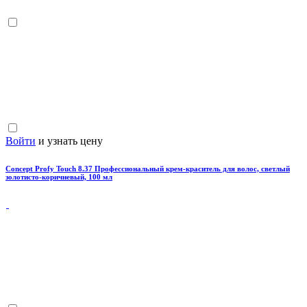
Войти
и узнать цену
Concept Profy Touch 8.37 Профессиональный крем-краситель для волос, светлый
золотисто-коричневый, 100 мл