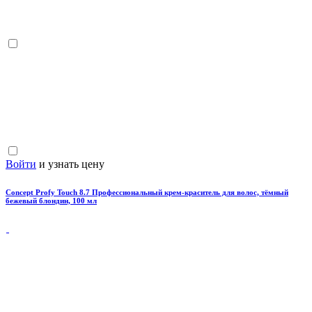
Войти
и узнать цену
Concept Profy Touch 8.7 Профессиональный крем-краситель для волос, тёмный
бежевый блондин, 100 мл