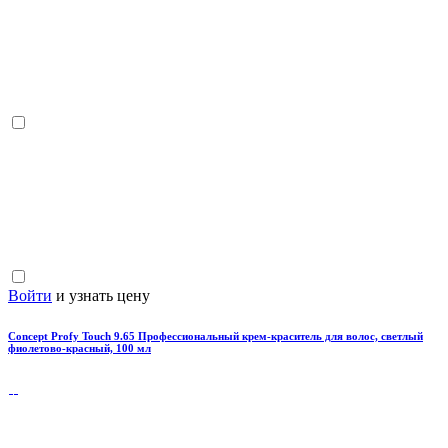
Войти
и узнать цену
Concept Profy Touch 9.65 Профессиональный крем-краситель для волос, светлый
фиолетово-красный, 100 мл