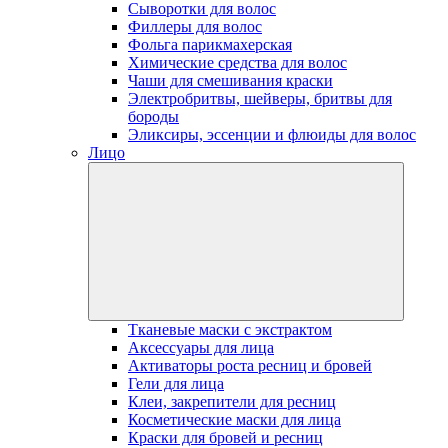
Сыворотки для волос
Филлеры для волос
Фольга парикмахерская
Химические средства для волос
Чаши для смешивания краски
Электробритвы, шейверы, бритвы для
бороды
Эликсиры, эссенции и флюиды для волос
Лицо
Тканевые маски с экстрактом
Аксессуары для лица
Активаторы роста ресниц и бровей
Гели для лица
Клеи, закрепители для ресниц
Косметические маски для лица
Краски для бровей и ресниц