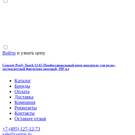
Войти
и узнать цену
Concept Profy Touch 12.65 Профессиональный крем-краситель для волос,
экстрасветлый фиолетово-красный, 100 мл
Каталог
Бренды
Оплата
Доставка
Компания
Реквизиты
Контакты
Оставьте отзыв
‎+7 (495) 127-12-73
sale@costop.ru