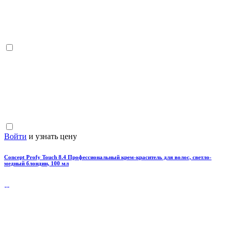
Войти
и узнать цену
Concept Profy Touch 8.4 Профессиональный крем-краситель для волос, светло-
медный блондин, 100 мл