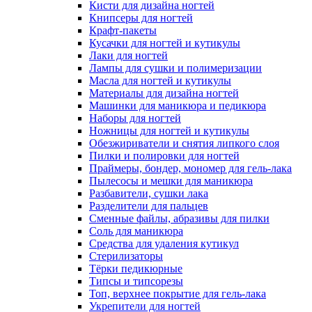
Кисти для дизайна ногтей
Книпсеры для ногтей
Крафт-пакеты
Кусачки для ногтей и кутикулы
Лаки для ногтей
Лампы для сушки и полимеризации
Масла для ногтей и кутикулы
Материалы для дизайна ногтей
Машинки для маникюра и педикюра
Наборы для ногтей
Ножницы для ногтей и кутикулы
Обезжириватели и снятия липкого слоя
Пилки и полировки для ногтей
Праймеры, бондер, мономер для гель-лака
Пылесосы и мешки для маникюра
Разбавители, сушки лака
Разделители для пальцев
Сменные файлы, абразивы для пилки
Соль для маникюра
Средства для удаления кутикул
Стерилизаторы
Тёрки педикюрные
Типсы и типсорезы
Топ, верхнее покрытие для гель-лака
Укрепители для ногтей