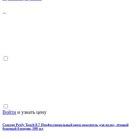
Войти
и узнать цену
Concept Profy Touch 8.7 Профессиональный крем-краситель для волос, тёмный
бежевый блондин, 100 мл