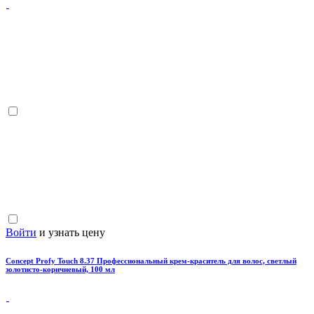
Войти
и узнать цену
Concept Profy Touch 8.37 Профессиональный крем-краситель для волос, светлый
золотисто-коричневый, 100 мл