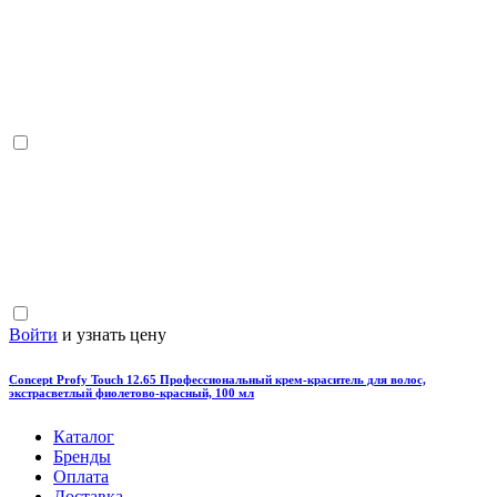
Войти
и узнать цену
Concept Profy Touch 12.65 Профессиональный крем-краситель для волос,
экстрасветлый фиолетово-красный, 100 мл
Каталог
Бренды
Оплата
Доставка