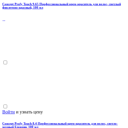
Concept Profy Touch 9.65 Профессиональный крем-краситель для волос, светлый
фиолетово-красный, 100 мл
Войти
и узнать цену
Concept Profy Touch 8.4 Профессиональный крем-краситель для волос, светло-
медный блондин, 100 мл