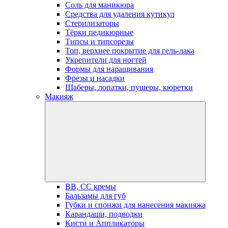
Соль для маникюра
Средства для удаления кутикул
Стерилизаторы
Тёрки педикюрные
Типсы и типсорезы
Топ, верхнее покрытие для гель-лака
Укрепители для ногтей
Формы для наращивания
Фрезы и насадки
Шаберы, лопатки, пушеры, кюретки
Макияж
BB, СС кремы
Бальзамы для губ
Губки и спонжи для нанесения макияжа
Карандаши, подводки
Кисти и Аппликаторы