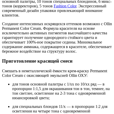
основной палитры, 10 тонов специальных блондинов, 6 микс-
тонов (корректоров), 5 тонов
Fashion Color
. Экспрессивный
современный дизайн упаковки привлекающий внимание
клиентов.
Создание интенсивных искрящихся оттенков возможно с Ollin
Permanent Color Cream. Формула красителя на основе
исключительно активных пигментов высочайшего качества
гарантирует получение однородного стойкого цвета и
обеспечивает 100%-ное покрытие седины. Минимальное
содержание аммиака, содержащееся в красителе, обеспечивает
бережное воздействие на структуру волос.
Приготовление красящей смеси
Смешать в неметаллической ёмкости крем-краску Permanent
Color Cream с окисляющей эмульсией Ollin ОХУ:
для тонов основной палитры с 1/хх по 10/хх ряд — в
пропорции 1:1,5 для окрашивания тон в тон, темнее, на
тон светлее, осветление на 2-3 тона с одновременной
нюансировкой цвета;
для специальных блондов 11/х — в пропорции 1:2 для
осветления на четыре тона с одновременной