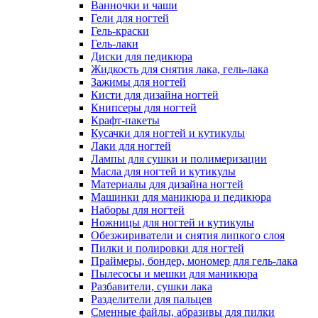
Ванночки и чаши
Гели для ногтей
Гель-краски
Гель-лаки
Диски для педикюра
Жидкость для снятия лака, гель-лака
Зажимы для ногтей
Кисти для дизайна ногтей
Книпсеры для ногтей
Крафт-пакеты
Кусачки для ногтей и кутикулы
Лаки для ногтей
Лампы для сушки и полимеризации
Масла для ногтей и кутикулы
Материалы для дизайна ногтей
Машинки для маникюра и педикюра
Наборы для ногтей
Ножницы для ногтей и кутикулы
Обезжириватели и снятия липкого слоя
Пилки и полировки для ногтей
Праймеры, бондер, мономер для гель-лака
Пылесосы и мешки для маникюра
Разбавители, сушки лака
Разделители для пальцев
Сменные файлы, абразивы для пилки