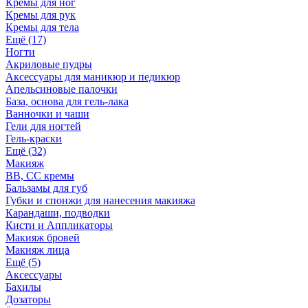
Кремы для ног
Кремы для рук
Кремы для тела
Ещё (17)
Ногти
Акриловые пудры
Аксессуары для маникюр и педикюр
Апельсиновые палочки
База, основа для гель-лака
Ванночки и чаши
Гели для ногтей
Гель-краски
Ещё (32)
Макияж
BB, СС кремы
Бальзамы для губ
Губки и спонжи для нанесения макияжа
Карандаши, подводки
Кисти и Аппликаторы
Макияж бровей
Макияж лица
Ещё (5)
Аксессуары
Бахилы
Дозаторы