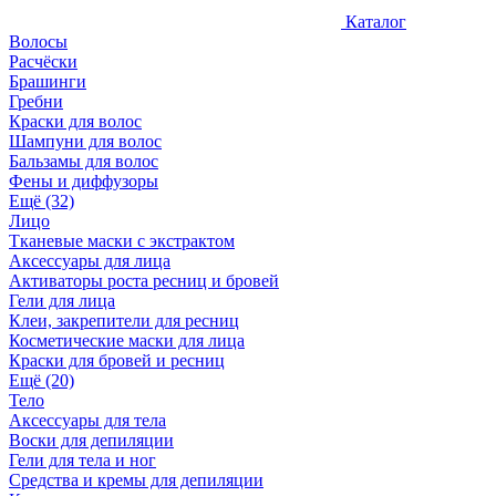
Каталог
Волосы
Расчёски
Брашинги
Гребни
Краски для волос
Шампуни для волос
Бальзамы для волос
Фены и диффузоры
Ещё (32)
Лицо
Тканевые маски с экстрактом
Аксессуары для лица
Активаторы роста ресниц и бровей
Гели для лица
Клеи, закрепители для ресниц
Косметические маски для лица
Краски для бровей и ресниц
Ещё (20)
Тело
Аксессуары для тела
Воски для депиляции
Гели для тела и ног
Средства и кремы для депиляции