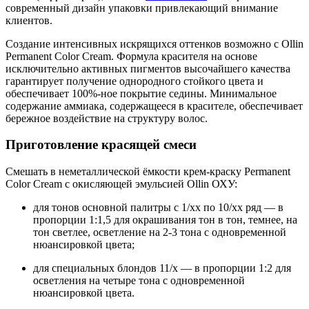
современный дизайн упаковки привлекающий внимание
клиентов.
Создание интенсивных искрящихся оттенков возможно с Ollin
Permanent Color Cream. Формула красителя на основе
исключительно активных пигментов высочайшего качества
гарантирует получение однородного стойкого цвета и
обеспечивает 100%-ное покрытие седины. Минимальное
содержание аммиака, содержащееся в красителе, обеспечивает
бережное воздействие на структуру волос.
Приготовление красящей смеси
Смешать в неметаллической ёмкости крем-краску Permanent
Color Cream с окисляющей эмульсией Ollin ОХУ:
для тонов основной палитры с 1/хх по 10/хх ряд — в
пропорции 1:1,5 для окрашивания тон в тон, темнее, на
тон светлее, осветление на 2-3 тона с одновременной
нюансировкой цвета;
для специальных блондов 11/х — в пропорции 1:2 для
осветления на четыре тона с одновременной
нюансировкой цвета.