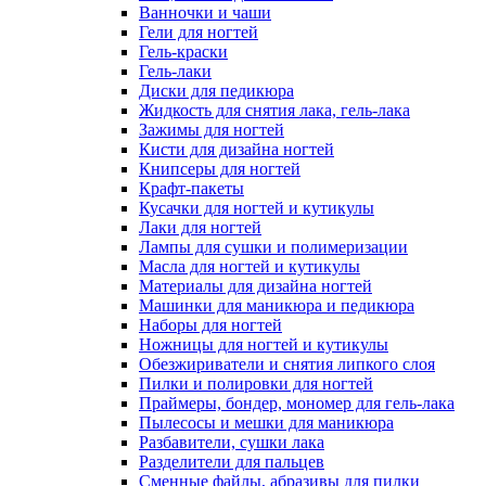
Ванночки и чаши
Гели для ногтей
Гель-краски
Гель-лаки
Диски для педикюра
Жидкость для снятия лака, гель-лака
Зажимы для ногтей
Кисти для дизайна ногтей
Книпсеры для ногтей
Крафт-пакеты
Кусачки для ногтей и кутикулы
Лаки для ногтей
Лампы для сушки и полимеризации
Масла для ногтей и кутикулы
Материалы для дизайна ногтей
Машинки для маникюра и педикюра
Наборы для ногтей
Ножницы для ногтей и кутикулы
Обезжириватели и снятия липкого слоя
Пилки и полировки для ногтей
Праймеры, бондер, мономер для гель-лака
Пылесосы и мешки для маникюра
Разбавители, сушки лака
Разделители для пальцев
Сменные файлы, абразивы для пилки