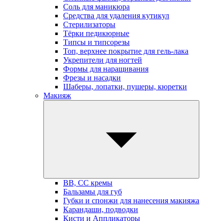
Соль для маникюра
Средства для удаления кутикул
Стерилизаторы
Тёрки педикюрные
Типсы и типсорезы
Топ, верхнее покрытие для гель-лака
Укрепители для ногтей
Формы для наращивания
Фрезы и насадки
Шаберы, лопатки, пушеры, кюретки
Макияж
BB, СС кремы
Бальзамы для губ
Губки и спонжи для нанесения макияжа
Карандаши, подводки
Кисти и Аппликаторы