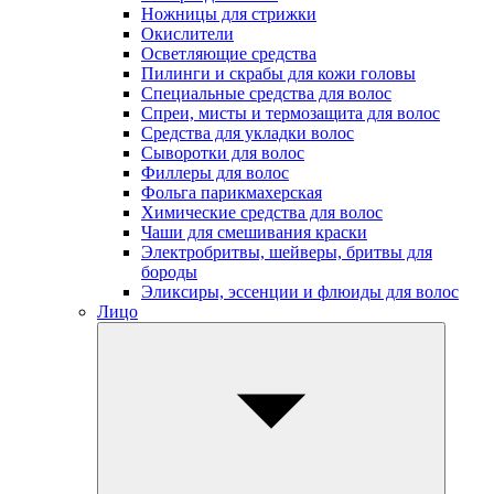
Ножницы для стрижки
Окислители
Осветляющие средства
Пилинги и скрабы для кожи головы
Специальные средства для волос
Спреи, мисты и термозащита для волос
Средства для укладки волос
Сыворотки для волос
Филлеры для волос
Фольга парикмахерская
Химические средства для волос
Чаши для смешивания краски
Электробритвы, шейверы, бритвы для
бороды
Эликсиры, эссенции и флюиды для волос
Лицо