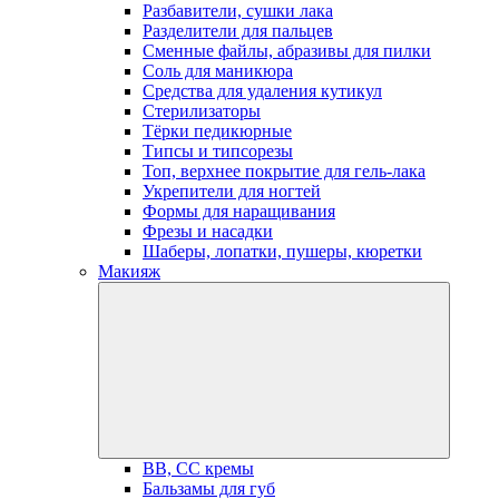
Разбавители, сушки лака
Разделители для пальцев
Сменные файлы, абразивы для пилки
Соль для маникюра
Средства для удаления кутикул
Стерилизаторы
Тёрки педикюрные
Типсы и типсорезы
Топ, верхнее покрытие для гель-лака
Укрепители для ногтей
Формы для наращивания
Фрезы и насадки
Шаберы, лопатки, пушеры, кюретки
Макияж
BB, СС кремы
Бальзамы для губ