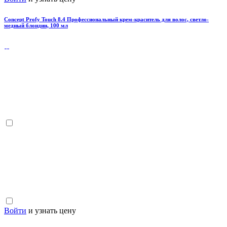
Concept Profy Touch 8.4 Профессиональный крем-краситель для волос, светло-
медный блондин, 100 мл
Войти
и узнать цену