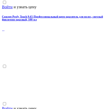
Войти
и узнать цену
Concept Profy Touch 9.65 Профессиональный крем-краситель для волос, светлый
фиолетово-красный, 100 мл
Войти
и узнать цену