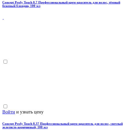
Concept Profy Touch 8.7 Профессиональный крем-краситель для волос, тёмный
бежевый блондин, 100 мл
Войти
и узнать цену
Concept Profy Touch 8.37 Профессиональный крем-краситель для волос, светлый
золотисто-коричневый, 100 мл