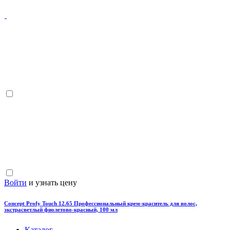
Войти
и узнать цену
Concept Profy Touch 12.65 Профессиональный крем-краситель для волос,
экстрасветлый фиолетово-красный, 100 мл
Каталог