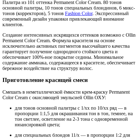
Палитра из 101 оттенка Permanent Color Cream. 80 тонов
основной палитры, 10 тонов специальных блондинов, 6 микс-
тонов (корректоров), 5 тонов
Fashion Color
. Экспрессивный
современный дизайн упаковки привлекающий внимание
клиентов.
Создание интенсивных искрящихся оттенков возможно с Ollin
Permanent Color Cream. Формула красителя на основе
исключительно активных пигментов высочайшего качества
гарантирует получение однородного стойкого цвета и
обеспечивает 100%-ное покрытие седины. Минимальное
содержание аммиака, содержащееся в красителе, обеспечивает
бережное воздействие на структуру волос.
Приготовление красящей смеси
Смешать в неметаллической ёмкости крем-краску Permanent
Color Cream с окисляющей эмульсией Ollin ОХУ:
для тонов основной палитры с 1/хх по 10/хх ряд — в
пропорции 1:1,5 для окрашивания тон в тон, темнее, на
тон светлее, осветление на 2-3 тона с одновременной
нюансировкой цвета;
для специальных блондов 11/х — в пропорции 1:2 для