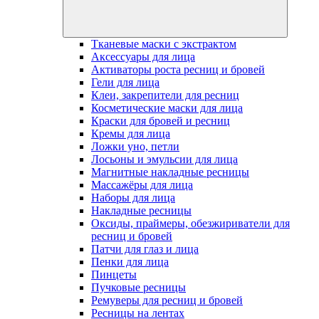
Тканевые маски с экстрактом
Аксессуары для лица
Активаторы роста ресниц и бровей
Гели для лица
Клеи, закрепители для ресниц
Косметические маски для лица
Краски для бровей и ресниц
Кремы для лица
Ложки уно, петли
Лосьоны и эмульсии для лица
Магнитные накладные ресницы
Массажёры для лица
Наборы для лица
Накладные ресницы
Оксиды, праймеры, обезжириватели для
ресниц и бровей
Патчи для глаз и лица
Пенки для лица
Пинцеты
Пучковые ресницы
Ремуверы для ресниц и бровей
Ресницы на лентах