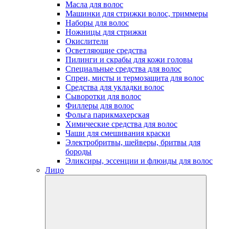
Масла для волос
Машинки для стрижки волос, триммеры
Наборы для волос
Ножницы для стрижки
Окислители
Осветляющие средства
Пилинги и скрабы для кожи головы
Специальные средства для волос
Спреи, мисты и термозащита для волос
Средства для укладки волос
Сыворотки для волос
Филлеры для волос
Фольга парикмахерская
Химические средства для волос
Чаши для смешивания краски
Электробритвы, шейверы, бритвы для
бороды
Эликсиры, эссенции и флюиды для волос
Лицо