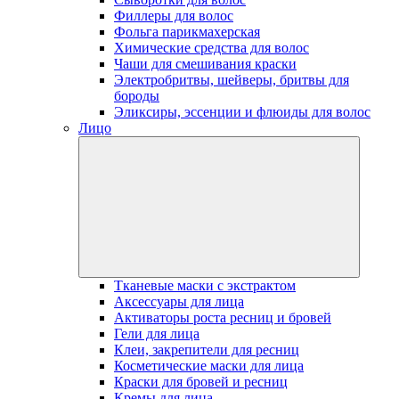
Филлеры для волос
Фольга парикмахерская
Химические средства для волос
Чаши для смешивания краски
Электробритвы, шейверы, бритвы для
бороды
Эликсиры, эссенции и флюиды для волос
Лицо
Тканевые маски с экстрактом
Аксессуары для лица
Активаторы роста ресниц и бровей
Гели для лица
Клеи, закрепители для ресниц
Косметические маски для лица
Краски для бровей и ресниц
Кремы для лица