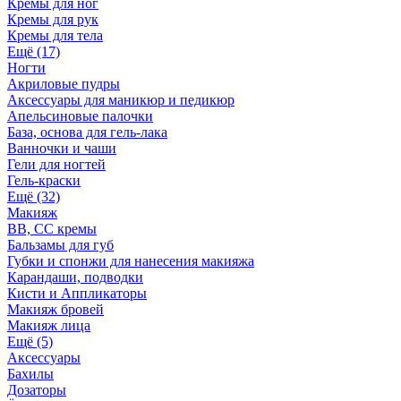
Кремы для ног
Кремы для рук
Кремы для тела
Ещё (17)
Ногти
Акриловые пудры
Аксессуары для маникюр и педикюр
Апельсиновые палочки
База, основа для гель-лака
Ванночки и чаши
Гели для ногтей
Гель-краски
Ещё (32)
Макияж
BB, СС кремы
Бальзамы для губ
Губки и спонжи для нанесения макияжа
Карандаши, подводки
Кисти и Аппликаторы
Макияж бровей
Макияж лица
Ещё (5)
Аксессуары
Бахилы
Дозаторы