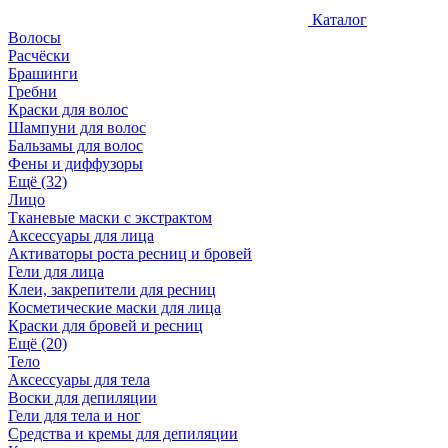
Каталог
Волосы
Расчёски
Брашинги
Гребни
Краски для волос
Шампуни для волос
Бальзамы для волос
Фены и диффузоры
Ещё (32)
Лицо
Тканевые маски с экстрактом
Аксессуары для лица
Активаторы роста ресниц и бровей
Гели для лица
Клеи, закрепители для ресниц
Косметические маски для лица
Краски для бровей и ресниц
Ещё (20)
Тело
Аксессуары для тела
Воски для депиляции
Гели для тела и ног
Средства и кремы для депиляции