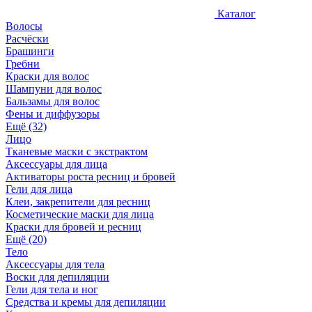
Каталог
Волосы
Расчёски
Брашинги
Гребни
Краски для волос
Шампуни для волос
Бальзамы для волос
Фены и диффузоры
Ещё (32)
Лицо
Тканевые маски с экстрактом
Аксессуары для лица
Активаторы роста ресниц и бровей
Гели для лица
Клеи, закрепители для ресниц
Косметические маски для лица
Краски для бровей и ресниц
Ещё (20)
Тело
Аксессуары для тела
Воски для депиляции
Гели для тела и ног
Средства и кремы для депиляции