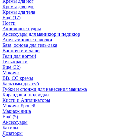
Кремы для ног
Кремы для рук
Кремы для тела
Ещё (17)
Ногти
Акриловые пудры
Аксессуары для маникюр и педикюр
Апельсиновые палочки
База, основа для гель-лака
Ванночки и чаши
Гели для ногтей
Гель-краски
Ещё (32)
Макияж
BB, СС кремы
Бальзамы для губ
Губки и спонжи для нанесения макияжа
Карандаши, подводки
Кисти и Аппликаторы
Макияж бровей
Макияж лица
Ещё (5)
Аксессуары
Бахилы
Дозаторы