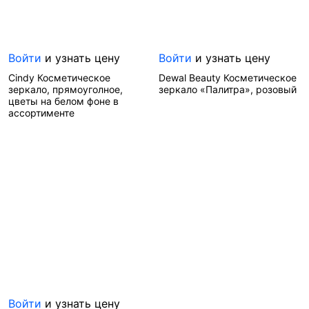
Войти
и узнать цену
Войти
и узнать цену
Cindy Косметическое
Dewal Beauty Косметическое
зеркало, прямоуголное,
зеркало «Палитра», розовый
цветы на белом фоне в
ассортименте
Артикул—
3062
Бренд—
Dewal Beauty
Артикул—
3318
Производитель—
Бренд—
Cindy
Германия
Производитель—
Китай
Войти
и узнать цену