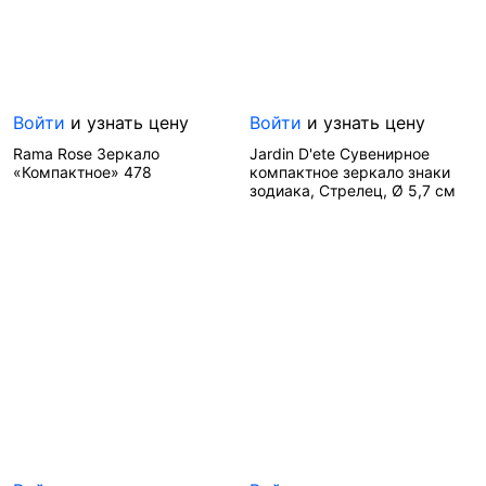
Войти
и узнать цену
Войти
и узнать цену
Rama Rose Зеркало
Jardin D'ete Сувенирное
«Компактное» 478
компактное зеркало знаки
зодиака, Стрелец, Ø 5,7 см
Артикул—
1630
Артикул—
8565
Производитель—
Бренд—
Jardin D'ete
Китай
Производитель—
Франция