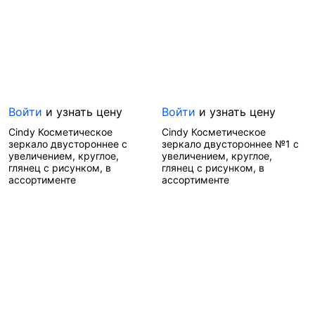
Производитель—
Бренд—
Cindy
Германия
Производитель—
Китай
Войти
и узнать цену
Войти
и узнать цену
Cindy Косметическое
Cindy Косметическое
зеркало двустороннее с
зеркало двустороннее №1 с
увеличением, круглое,
увеличением, круглое,
глянец с рисунком, в
глянец с рисунком, в
ассортименте
ассортименте
Артикул—
1104
Артикул—
1103
Бренд—
Cindy
Бренд—
Cindy
Производитель—
Производитель—
Китай
Китай