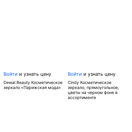
Артикул—
3063
Артикул—
3551
Бренд—
Dewal Beauty
Бренд—
Dewal Beauty
Производитель—
Производитель—
Германия
Германия
Войти
и узнать цену
Войти
и узнать цену
Dewal Beauty Косметическое
Cindy Косметическое
зеркало «Парижская мода»
зеркало, прямоугольное,
цветы на черном фоне в
ассортименте
Артикул—
3431
Бренд—
Dewal Beauty
Артикул—
2094