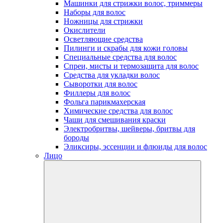
Машинки для стрижки волос, триммеры
Наборы для волос
Ножницы для стрижки
Окислители
Осветляющие средства
Пилинги и скрабы для кожи головы
Специальные средства для волос
Спреи, мисты и термозащита для волос
Средства для укладки волос
Сыворотки для волос
Филлеры для волос
Фольга парикмахерская
Химические средства для волос
Чаши для смешивания краски
Электробритвы, шейверы, бритвы для
бороды
Эликсиры, эссенции и флюиды для волос
Лицо