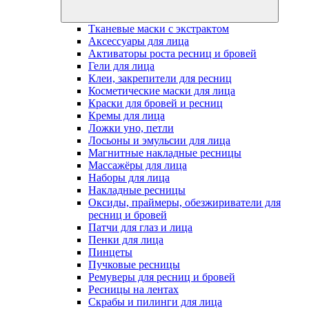
Тканевые маски с экстрактом
Аксессуары для лица
Активаторы роста ресниц и бровей
Гели для лица
Клеи, закрепители для ресниц
Косметические маски для лица
Краски для бровей и ресниц
Кремы для лица
Ложки уно, петли
Лосьоны и эмульсии для лица
Магнитные накладные ресницы
Массажёры для лица
Наборы для лица
Накладные ресницы
Оксиды, праймеры, обезжириватели для
ресниц и бровей
Патчи для глаз и лица
Пенки для лица
Пинцеты
Пучковые ресницы
Ремуверы для ресниц и бровей
Ресницы на лентах
Скрабы и пилинги для лица