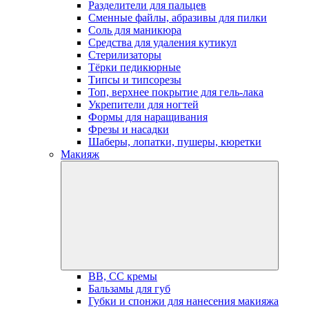
Разделители для пальцев
Сменные файлы, абразивы для пилки
Соль для маникюра
Средства для удаления кутикул
Стерилизаторы
Тёрки педикюрные
Типсы и типсорезы
Топ, верхнее покрытие для гель-лака
Укрепители для ногтей
Формы для наращивания
Фрезы и насадки
Шаберы, лопатки, пушеры, кюретки
Макияж
BB, СС кремы
Бальзамы для губ
Губки и спонжи для нанесения макияжа